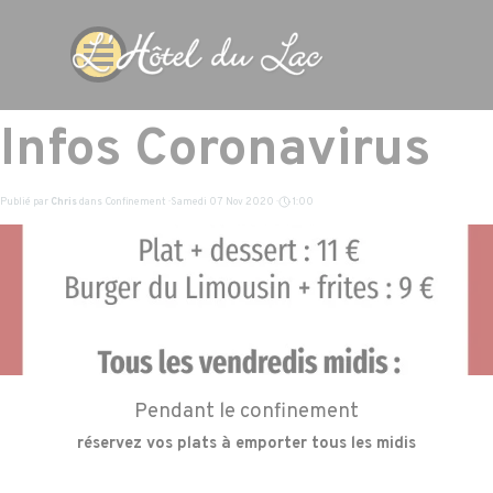
Aller au contenu
Cookies management panel
Sauter le menu
Infos Coronavirus
Publié par
Chris
dans
Confinement
· Samedi 07 Nov 2020 ·
1:00
Pendant le confinement
réservez vos plats à emporter tous les midis