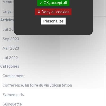
Menu Saint Patrick
OK, accept all
La guinguette
Deny all cookies
Sauter le bloc Articles mensuels
Articles mensuels
Personalize
Jul 2024
Sep 2023
Mar 2023
Jul 2022
Sauter le bloc Catégories
Catégories
Confinement
Conférence, histoire du vin , dégustation
Evénements
Guinguette