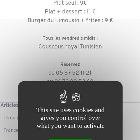
Plat seul : 9€
Plat + dessert : 11 €
Burger du Limousin + frites : 9 €
Tous les vendredis midis :
Couscous royal Tunisien
Réservez
au 05 87 52 11 21
ou 06 72 80 53 60
Sauter le bloc Articles récents
Articles récents
This site uses cookies and
gives you control over
La guinguette du lac est ouverte !
what you want to activate
France Nouvelle Zélande Rugby