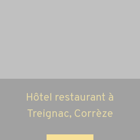
A la carte
LUNDI MARDI MERCREDI
ENTREE - PLAT - DESSERT
Hôtel restaurant à
Treignac, Corrèze